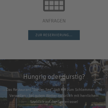
ANFRAGEN
ZUR RESERVIERUNG...
Hungrig oder durstig?
Das Restaurant "Steller See" lädt ein zum Schlemmen und
Verweilen - bei gutem Wetter natürlich mit herrlichem
Seeblick auf der Seeterrasse!