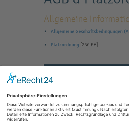
Allgemeine Informati
Allgemeine Geschäftsbedingungen (
Platzordnung
[286 KB]
RICHTLINIEN FÜR JUGENDLICHE
IMPRESSUM