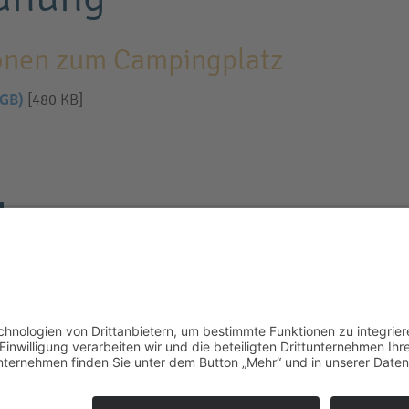
onen zum Campingplatz
AGB)
[480 KB]
DATENSCHUTZ
RICHTLINIEN FÜR JUGENDLICHE
AGB & PL
CAMPINGPLATZ Steller See
Öffnungszeiten: 01. April - 30. September
Täglich von 9.00 - 20.00 Uhr