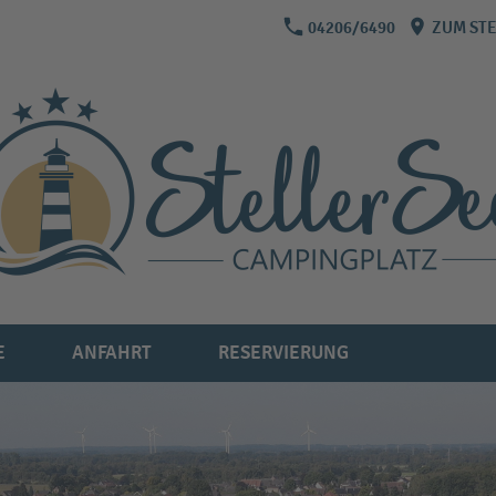
04206/6490
ZUM STE
E
ANFAHRT
RESERVIERUNG